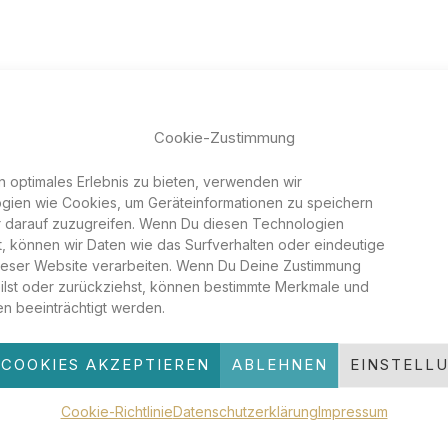
Cookie-Zustimmung
n optimales Erlebnis zu bieten, verwenden wir
gien wie Cookies, um Geräteinformationen zu speichern
 darauf zuzugreifen. Wenn Du diesen Technologien
t, können wir Daten wie das Surfverhalten oder eindeutige
dieser Website verarbeiten. Wenn Du Deine Zustimmung
eilst oder zurückziehst, können bestimmte Merkmale und
en beeinträchtigt werden.
entar
öffentlicht.
Erforderliche Felder sind mit
*
markiert
 COOKIES AKZEPTIEREN
ABLEHNEN
EINSTELL
Cookie-Richtlinie
Datenschutzerklärung
Impressum