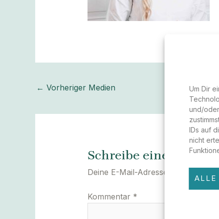
←
Vorheriger Medien
Um Dir ei
Technolo
und/oder
zustimms
IDs auf 
nicht ert
Funktion
Schreibe einen Komm
Deine E-Mail-Adresse wird nicht ver
ALLE
Kommentar
*